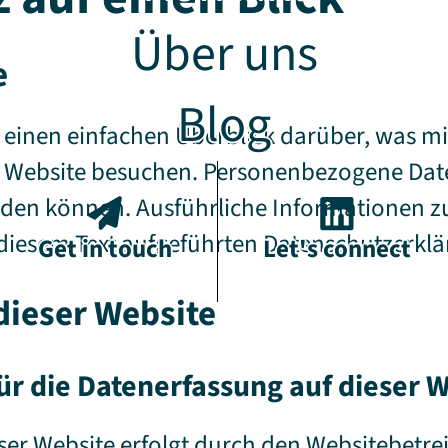
Über uns
e
Blog
 einen einfachen Überblick darüber, was 
e Website besuchen. Personenbezogene Date
 werden können. Ausführliche Informatione
diesem Text aufgeführten Datenschutzerklä
Get in touch
Let's connect
dieser Website
für die Datenerfassung auf dieser 
ser Website erfolgt durch den Websitebetre